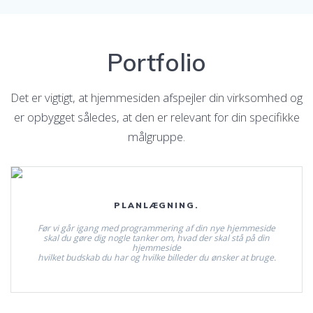
Portfolio
Det er vigtigt, at hjemmesiden afspejler din virksomhed og
er opbygget således, at den er relevant for din specifikke
målgruppe.
Læs mere.
PLANLÆGNING.
Før vi går igang med programmering af din nye hjemmeside
skal du gøre dig nogle tanker om, hvad der skal stå på din
hjemmeside
hvilket budskab du har og hvilke billeder du ønsker at bruge.